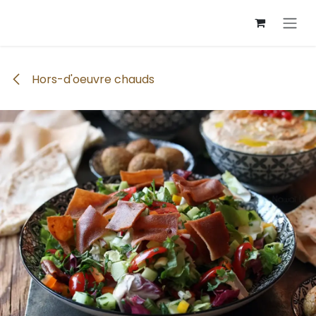
Se rendre au contenu
Hors-d'oeuvre chauds