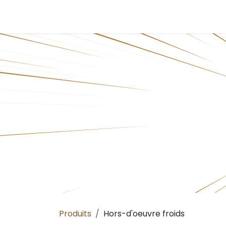
Se rendre au contenu
Accueil
Traiteur
Présentation
Carte
Produits
Hors-d'oeuvre froids